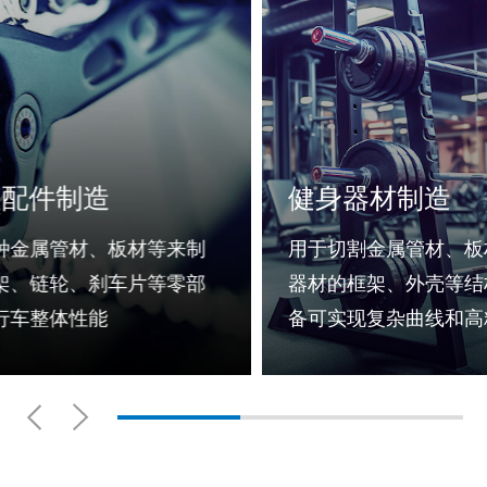
自行车及配件制造
健
用于切割各种金属管材、板材等来制
用于
造自行车车架、链轮、刹车片等零部
器材
件，提升自行车整体性能
备可