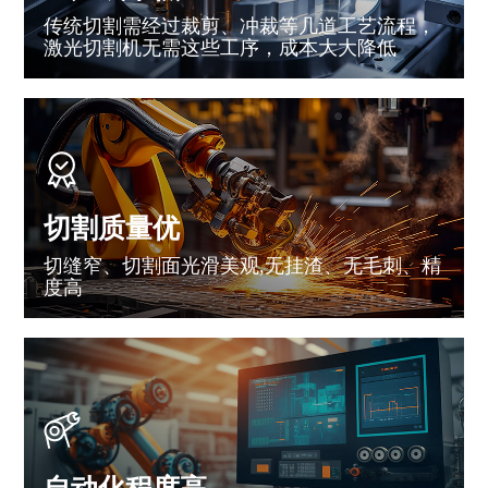
传统切割需经过裁剪、冲裁等几道工艺流程，
激光切割机无需这些工序，成本大大降低
切割质量优
切缝窄、切割面光滑美观,无挂渣、无毛刺、精
度高