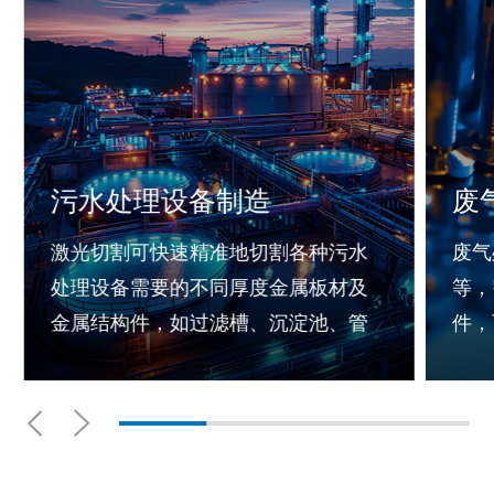
污水处理设备制造
废
激光切割可快速精准地切割各种污水
废气
处理设备需要的不同厚度金属板材及
等，
金属结构件，如过滤槽、沉淀池、管
件，
道支架等，并满足这些结构件的复杂
料，
造型需求
理系