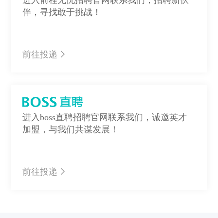
伴，寻找敢于挑战！
前往投递
进入boss直聘招聘官网联系我们，诚邀英才
加盟，与我们共谋发展！
前往投递