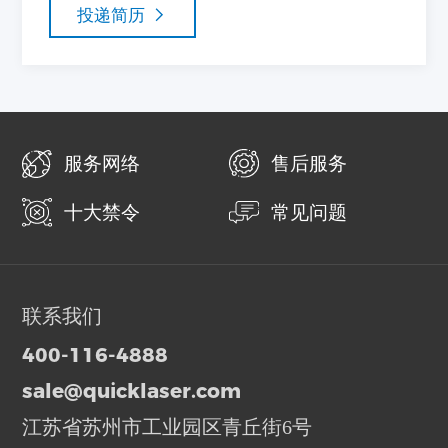
投递简历
服务网络
售后服务
十大禁令
常见问题
联系我们
400-116-4888
sale@quicklaser.com
江苏省苏州市工业园区青丘街6号