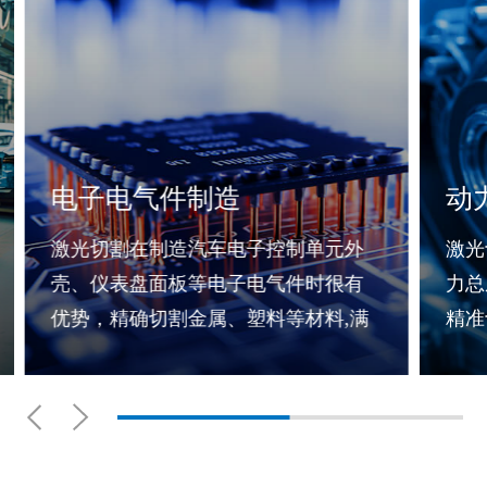
电子电气件制造
动
激光切割在制造汽车电子控制单元外
激光
壳、仪表盘面板等电子电气件时很有
力总
优势，精确切割金属、塑料等材料,满
精准
足电子件外观设计和功能集成的要求
变速
密加