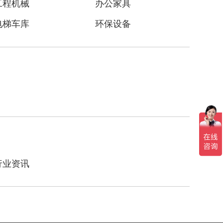
工程机械
办公家具
电梯车库
环保设备
行业资讯