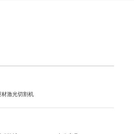
型材激光切割机