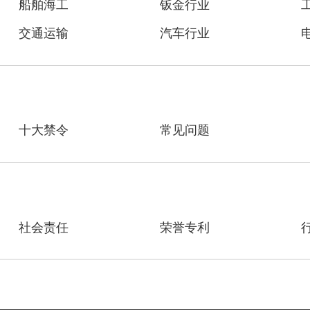
船舶海工
钣金行业
交通运输
汽车行业
十大禁令
常见问题
社会责任
荣誉专利