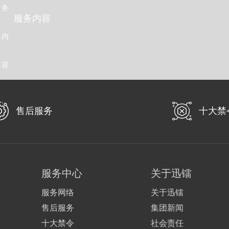
服务内容
售后服务
十大禁
服务中心
关于迅镭
服务网络
关于迅镭
售后服务
集团新闻
十大禁令
社会责任