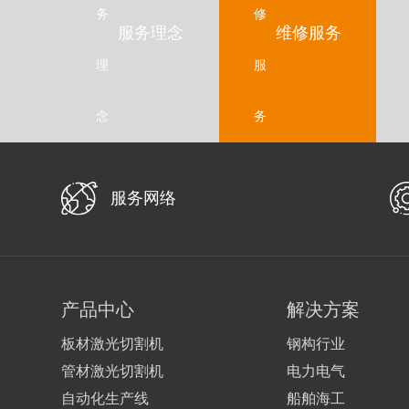
服务理念
维修服务
服务网络
产品中心
解决方案
板材激光切割机
钢构行业
管材激光切割机
电力电气
自动化生产线
船舶海工