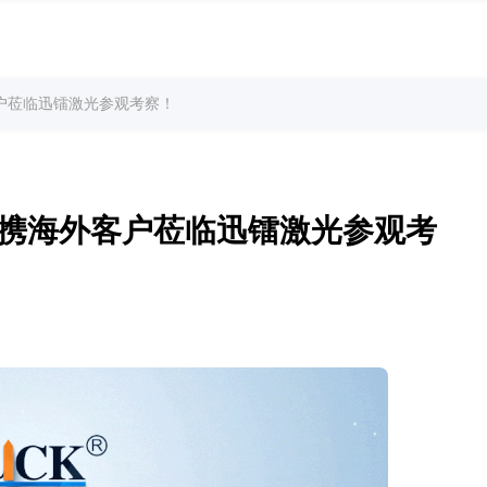
户莅临迅镭激光参观考察！
携海外客户莅临迅镭激光参观考