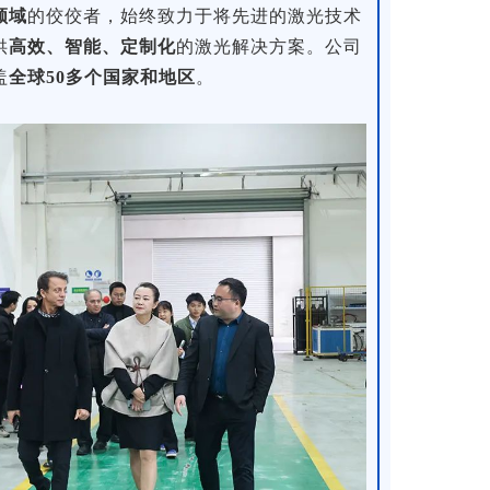
领域
的佼佼者，始终致力于将先进的激光技术
供
高效、智能、定制化
的激光解决方案。公司
盖
全球50多个国家和地区
。