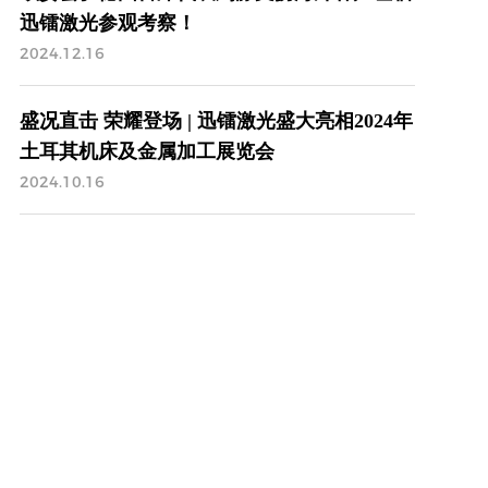
迅镭激光参观考察！
2024.12.16
盛况直击 荣耀登场 | 迅镭激光盛大亮相2024年
土耳其机床及金属加工展览会
2024.10.16