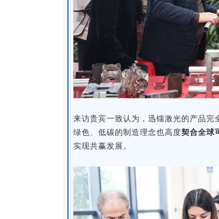
来访贵宾一致认为，迅镭激光的产品完
绿色、低碳的制造理念也高度
契合全球
实现共赢发展。