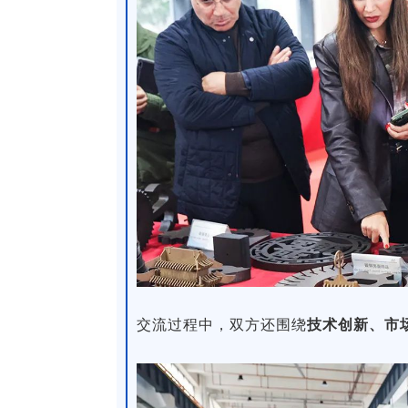
交流过程中，双方还围绕
技术创新、市