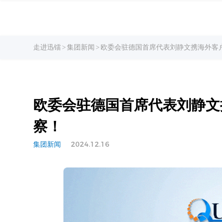
走进迅镭
>
集团新闻
>
欧委会驻德国首席代表刘静文携海外客
欧委会驻德国首席代表刘静文
察！
集团新闻
2024.12.16