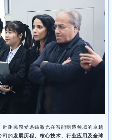
，近距离感受迅镭激光在智能制造领域的卓越
公司的
发展历程、核心技术、行业应用及全球