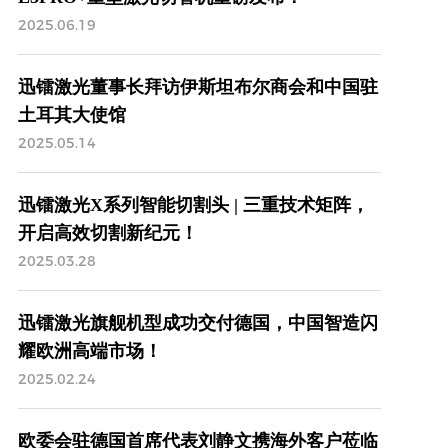
2025.06.19
迅镭激光董事长拜访伊斯坦布尔商会和中国驻
土耳其大使馆
2025.05.14
迅镭激光X系列智能切割头 | 三重技术矩阵，
开启高效切割新纪元！
2025.03.28
迅镭激光旗舰机型成功交付德国，中国智造闪
耀欧洲高端市场！
2025.02.24
欧委会驻德国首席代表刘静文携海外客户莅临