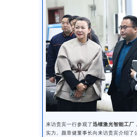
来访贵宾一行参观了
迅镭激光智能工厂
实力。颜章健董事长向来访贵宾介绍了